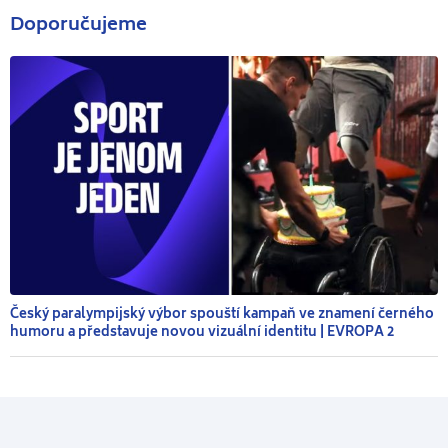
Doporučujeme
Český paralympijský výbor spouští kampaň ve znamení černého
humoru a představuje novou vizuální identitu | EVROPA 2