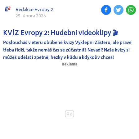
Redakce Evropy 2
25. února 2026
KVÍZ Evropy 2: Hudební videoklipy 🎬
Posloucháš v éteru oblíbené kvízy Vyklepni Zástěru, ale právě
třeba řídíš, takže nemáš čas se zúčastnit? Nevadí! Naše kvízy si
můžeš udělat i zpětně, hezky v klidu a kdykoliv chceš!