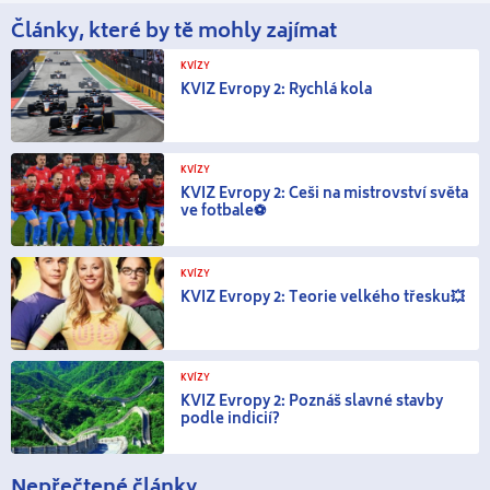
Články, které by tě mohly zajímat
KVÍZY
KVÍZ Evropy 2: Rychlá kola
KVÍZY
KVÍZ Evropy 2: Češi na mistrovství světa
ve fotbale⚽
KVÍZY
KVÍZ Evropy 2: Teorie velkého třesku💥
KVÍZY
KVÍZ Evropy 2: Poznáš slavné stavby
podle indicií?
Nepřečtené články