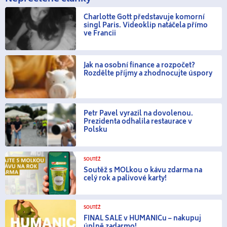
Charlotte Gott představuje komorní
singl Paris. Videoklip natáčela přímo
ve Francii
Jak na osobní finance a rozpočet?
Rozdělte příjmy a zhodnocujte úspory
Petr Pavel vyrazil na dovolenou.
Prezidenta odhalila restaurace v
Polsku
SOUTĚŽ
Soutěž s MOLkou o kávu zdarma na
celý rok a palivové karty!
SOUTĚŽ
FINAL SALE v HUMANICu – nakupuj
úplně zadarmo!