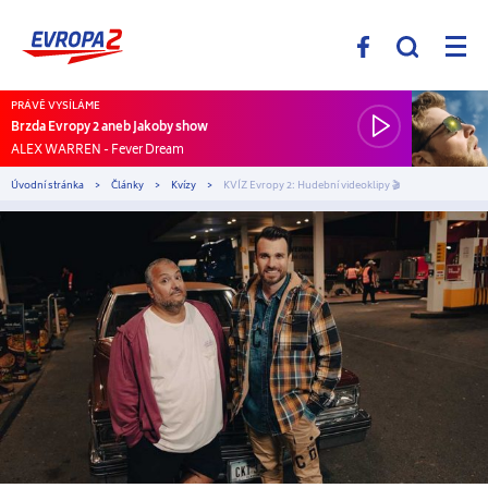
PRÁVĚ VYSÍLÁME
Brzda Evropy 2 aneb Jakoby show
ALEX WARREN
-
Fever Dream
Úvodní stránka
Články
Kvízy
KVÍZ Evropy 2: Hudební videoklipy 🎬