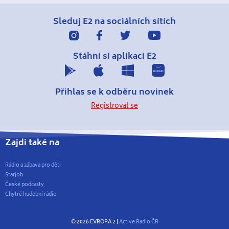
Sleduj E2
na sociálních sítích
Stáhni si
aplikaci E2
Přihlas se
k odběru novinek
Registrovat se
Zajdi také na
Rádio a zábava pro děti
Starjob
České podcasty
Chytré hudební rádio
© 2026 EVROPA 2 |
Active Radio ČR