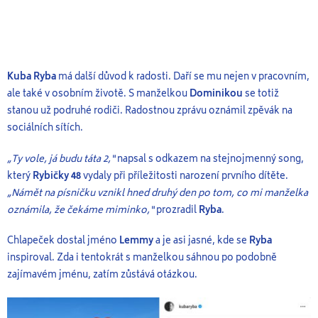
Kuba Ryba
má další důvod k radosti. Daří se mu nejen v pracovním,
ale také v osobním životě. S manželkou
Dominikou
se totiž
stanou už podruhé rodiči. Radostnou zprávu oznámil zpěvák na
sociálních sítích.
„Ty vole, já budu táta 2,“
napsal s odkazem na stejnojmenný song,
který
Rybičky 48
vydaly při příležitosti narození prvního dítěte.
„Námět na písničku vznikl hned druhý den po tom, co mi manželka
oznámila, že čekáme miminko,“
prozradil
Ryba
.
Chlapeček dostal jméno
Lemmy
a je asi jasné, kde se
Ryba
inspiroval. Zda i tentokrát s manželkou sáhnou po podobně
zajímavém jménu, zatím zůstává otázkou.