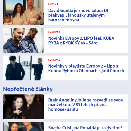
MUZIKA
David Guetta je znovu tátou: DJ
překvapil fanoušky utajeným
narozením syna
EVROPA 2
Novinka Evropy 2: LIPO feat. KUBA
RYBA z RYBIČKY 48 – Sáro
EVROPA 2
Novinky v playlistu Evropy 2 – Lipo s
Kubou Rybou a Ofenbach s Julií Church
Nepřečtené články
Bratr Angeliny Jolie se rozvedl se svou
manželkou. V 53 letech přiznal
homosexualitu
Svatba Cristiana Ronalda je za dveřmi?