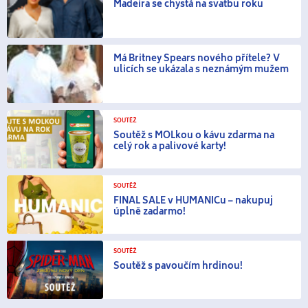
Madeira se chystá na svatbu roku
Má Britney Spears nového přítele? V
ulicích se ukázala s neznámým mužem
SOUTĚŽ
Soutěž s MOLkou o kávu zdarma na
celý rok a palivové karty!
SOUTĚŽ
FINAL SALE v HUMANICu – nakupuj
úplně zadarmo!
SOUTĚŽ
Soutěž s pavoučím hrdinou!