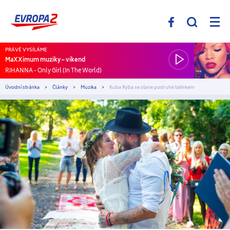
PRÁVĚ VYSÍLÁME
MaXXimum muziky – víkend
RIHANNA
-
Only Girl (In The World)
Úvodní stránka
Články
Muzika
Kuba Ryba se stane podruhé tatínkem