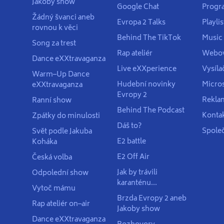
Jakoby show
Google Chat
Progr
Žádný švanci aneb
Evropa 2 Talks
Playlis
rovnou k věci
Behind The TikTok
Music
Song za trest
Rap ateliér
Webov
Dance eXXtravaganza
Live eXXperience
Vysíla
Warm–Up Dance
Hudební novinky
Micros
eXXtravaganza
Evropy 2
Rekla
Ranní show
Behind The Podcast
Konta
Zpátky do minulosti
Dáš to?
Spole
Svět podle Jakuba
E2 battle
Koháka
E2 Off Air
Česká volba
Jak by trávili
Odpolední show
karanténu...
Vytoč mámu
Brzda Evropy 2 aneb
Rap ateliér on–air
Jakoby show
Dance eXXtravaganza