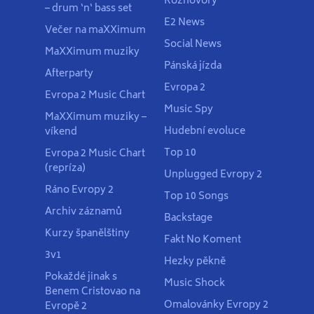
Rozhovory
– drum ‘n‘ bass set
E2 News
Večer na maXXimum
Social News
MaXXimum muziky
Pánská jízda
Afterparty
Evropa 2
Evropa 2 Music Chart
Music Spy
MaXXimum muziky –
Hudební evoluce
víkend
Top 10
Evropa 2 Music Chart
(repríza)
Unplugged Evropy 2
Ráno Evropy 2
Top 10 Songs
Archiv záznamů
Backstage
Kurzy španělštiny
Fakt No Koment
3v1
Hezky pěkně
Pokaždé jinak s
Music Shock
Benem Cristovao na
Omalovánky Evropy 2
Evropě 2