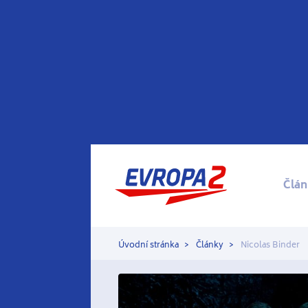
Člán
Úvodní stránka
Články
Nicolas Binder
Články