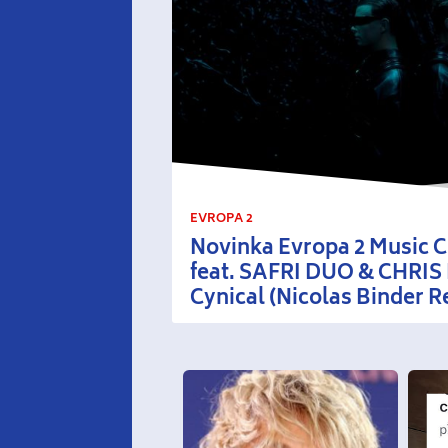
EVROPA 2
Novinka Evropa 2 Music
feat. SAFRI DUO & CHRI
Cynical (Nicolas Binder R