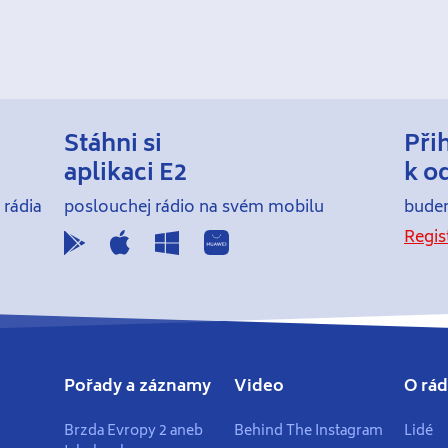
Stáhni si
Při
aplikaci E2
k o
 rádia
poslouchej rádio na svém mobilu
budem
Regis
Pořady a záznamy
Video
O rád
Brzda Evropy 2 aneb
Behind The Instagram
Lidé