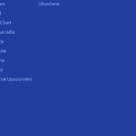
am
Ukončené
t
 Chart
á rádia
če
ite
ma
kt
čné Upozornění