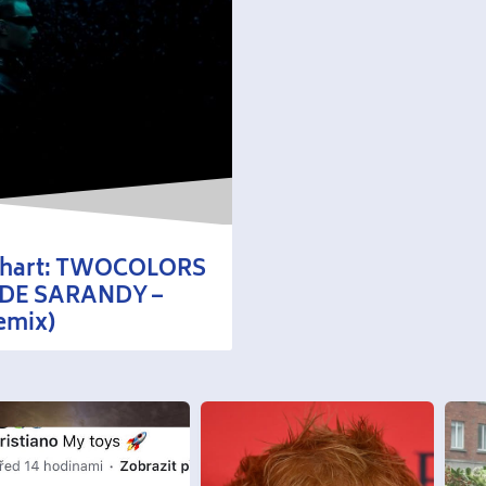
 Chart: TWOCOLORS
S DE SARANDY –
emix)