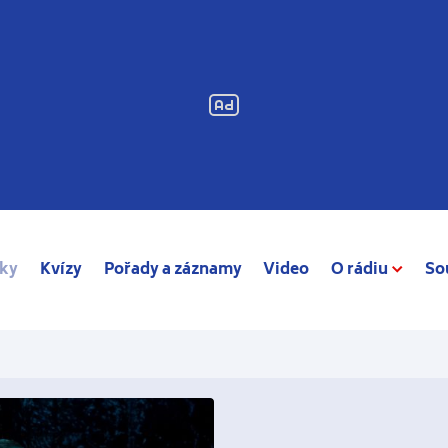
ky
Kvízy
Pořady a záznamy
Video
O rádiu
So