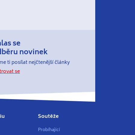
hlas se
dběru novinek
e ti posílat nejčtenější články
trovat se
iu
Soutěže
Probíhající