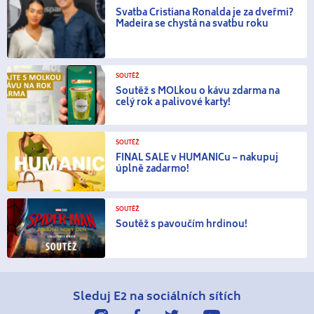
Svatba Cristiana Ronalda je za dveřmi?
Madeira se chystá na svatbu roku
SOUTĚŽ
Soutěž s MOLkou o kávu zdarma na
celý rok a palivové karty!
SOUTĚŽ
FINAL SALE v HUMANICu – nakupuj
úplně zadarmo!
SOUTĚŽ
Soutěž s pavoučím hrdinou!
Sleduj E2
na sociálních sítích