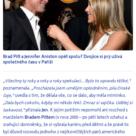
Brad Pitt a Jennifer Aniston opět spolu? Dvojice si prý užívá
společného času v Paříži
„Všechny ty roky a roky a roky spekulací… Bylo to opravdu těžké,“
poznamenala.
„Procházela jsem umělým oplodněním, pila čínské
čaje,”
uvedla s tím, že dělala vše, co se dalo, aby měla miminko.
„Dala bych cokoliv, kdyby mi někdo řekl: Zmraz si vajíčka. Udělej si
laskavost,“
přiznala
Jen
. K jejím potížím nepomohl ani rozchod s
manželem
Bradem Pittem
(v roce 2005 – po pěti letech vztahu) a
zraňující domněnky, že si vybrala kariéru před dětmi a že právě to
byl důvod rozvodu jednoho z nejikoničtějších párů amerického