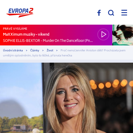
PRÁVĚ VYSÍLÁME
MaXXimum muziky – víkend
SOPHIE ELLIS-BEXTOR
-
Murder On The Dancefloor (Pnau Remix)
Úvodní stránka
Články
Život
Proč nemá Jennifer Aniston děti? Procházela jsem
umělým oplodněním, bylo to těžké, přiznala herečka