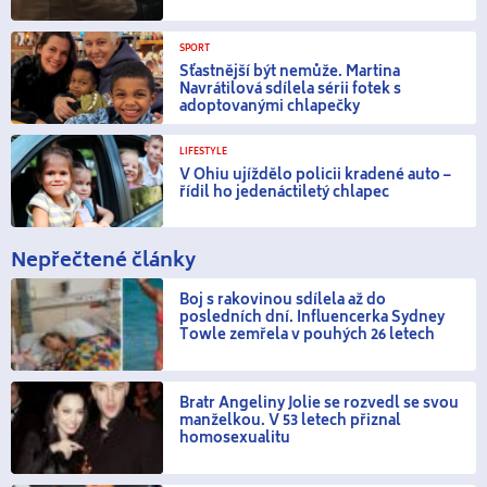
SPORT
Šťastnější být nemůže. Martina
Navrátilová sdílela sérii fotek s
adoptovanými chlapečky
LIFESTYLE
V Ohiu ujíždělo policii kradené auto –
řídil ho jedenáctiletý chlapec
Nepřečtené články
Boj s rakovinou sdílela až do
posledních dní. Influencerka Sydney
Towle zemřela v pouhých 26 letech
Bratr Angeliny Jolie se rozvedl se svou
manželkou. V 53 letech přiznal
homosexualitu