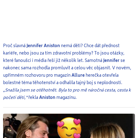
Proč slavná
Jennifer
Aniston
nemá děti? Chce dát přednost
kariéře, nebo jsou za tím zdravotní problémy? To jsou otázky,
které fanoušci i média řeší již několik let. Samotná
Jennifer
se
nakonec sama rozhodla promluvit a celou věc objasnit. V novém,
upřímném rozhovoru pro magazín
Allure
herečka otevřela
bolestné téma těhotenství a odhalila tajný boj s neplodností.
„
Snažila jsem se otěhotnět. Byla to pro mě náročná cesta, cesta k
početí dětí,“
řekla
Aniston
magazínu.