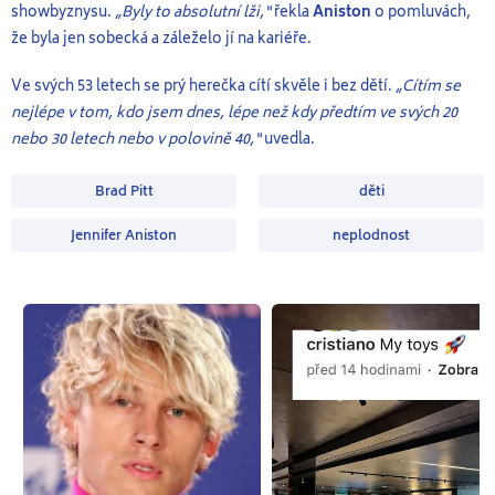
showbyznysu.
„Byly to absolutní lži,“
řekla
Aniston
o pomluvách,
že byla jen sobecká a záleželo jí na kariéře.
Ve svých 53 letech se prý herečka cítí skvěle i bez dětí.
„Cítím se
nejlépe v tom, kdo jsem dnes, lépe než kdy předtím ve svých 20
nebo 30 letech nebo v polovině 40,“
uvedla.
Brad Pitt
děti
Jennifer Aniston
neplodnost