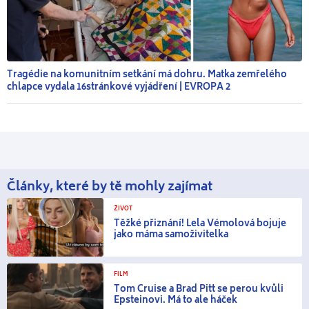
Tragédie na komunitním setkání má dohru. Matka zemřelého
chlapce vydala 16stránkové vyjádření | EVROPA 2
Články, které by tě mohly zajímat
ŽIVOT
Těžké přiznání! Lela Vémolová bojuje
jako máma samoživitelka
FILM
Tom Cruise a Brad Pitt se perou kvůli
Epsteinovi. Má to ale háček